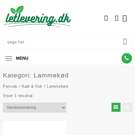
Skip
to
content
MENU
Kategori:
Lammekød
Forside
/
Kød & fisk
/ Lammekød
Viser 1 resultat