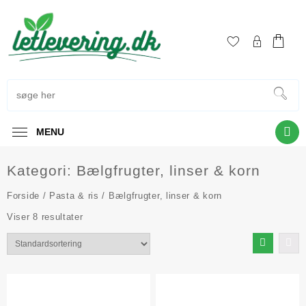
Skip
to
content
MENU
Kategori:
Bælgfrugter, linser & korn
Forside
/
Pasta & ris
/ Bælgfrugter, linser & korn
Viser 8 resultater