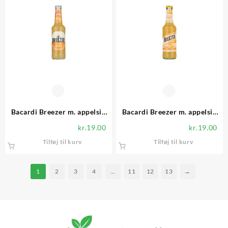
Bacardi Breezer m. appelsin
Bacardi Breezer m. appelsin
4,0%
lite 4,0%
kr.
19.00
kr.
19.00
Tilføj til kurv
Tilføj til kurv
1
2
3
4
…
11
12
13
→