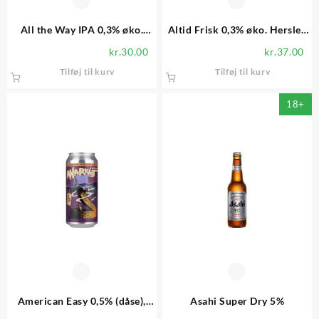
All the Way IPA 0,3% øko.
Altid Frisk 0,3% øko. Herslev
Teedawn
Bryghus
kr.
30.00
kr.
37.00
Tilføj til kurv
Tilføj til kurv
18+
American Easy 0,5% (dåse),
Asahi Super Dry 5%
Anarkist