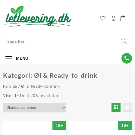
Skip
to
content
MENU
Kategori:
Øl & Ready-to-drink
Forside
/ Øl & Ready-to-drink
Viser 1–16 af 206 resultater
18+
18+