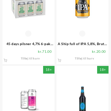
45 days pilsner 4,7% 6-pak
A Ship full of IPA 5,8%, Brutal
øko. To Øl
Brewing
kr.
71.00
kr.
20.00
Tilføj til kurv
Tilføj til kurv
18+
18+