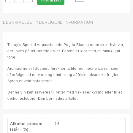
Tilføj til kurv
Bianco
14%,
Today's
Special
BESKRIVELSE
YDERLIGERE INFORMATION
antal
Today’s Special Appassimento Puglia Bianco er en skøn hvidvin,
der laves på let tørrede druer. Farven er klar med en smuk, gul
tone.
Aromaerne er fyldt med ferskner, æbler og modne pærer, som
efterfølges af en varm og blød smag af friske eksotiske frugter.
Syren er velafbalanceret.
Denne vin kan serveres til retter med fisk eller kylling eller til et
dejligt ostebord. Den bør nydes afkølet.
Alkohol procent
14
(står i %)