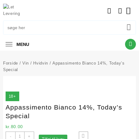
Skip
to
content
MENU
Forside
/
Vin
/
Hvidvin
/ Appassimento Bianco 14%, Today’s
Special
18+
Appassimento Bianco 14%, Today’s
Special
kr.
80.00
Appassimento
-
+