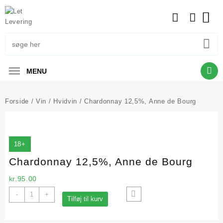
Skip
to
content
MENU
Forside
/
Vin
/
Hvidvin
/ Chardonnay 12,5%, Anne de Bourg
18+
Chardonnay 12,5%, Anne de Bourg
kr.
95.00
Chardonnay
-
+
Tilføj til kurv
12,5%,
Anne