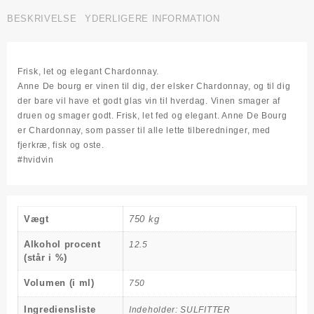
de
Bourg
BESKRIVELSE
YDERLIGERE INFORMATION
antal
Frisk, let og elegant Chardonnay.
Anne De bourg er vinen til dig, der elsker Chardonnay, og til dig
der bare vil have et godt glas vin til hverdag. Vinen smager af
druen og smager godt. Frisk, let fed og elegant. Anne De Bourg
er Chardonnay, som passer til alle lette tilberedninger, med
fjerkræ, fisk og oste.
#hvidvin
Vægt
750 kg
Alkohol procent
12.5
(står i %)
Volumen (i ml)
750
Ingrediensliste
Indeholder: SULFITTER