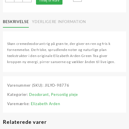
Tilføj til kurv
Deodorant
Green
Tea,
Elizabeth
BESKRIVELSE
YDERLIGERE INFORMATION
Arden
antal
Skøn cremedeodorant rig på grøn te, der giver en ren og fris k
fornemmelse. De friske, sprudlende noter og naturlige plan
teekstrakter i den originale Elizabeth Arden Green Tea giver
kroppen ny energi, pirrer sanserne og vækker ånden til live igen.
Varenummer (SKU):
JILYO-98776
Kategorier:
Deodorant
,
Personlig pleje
Varemærke:
Elizabeth Arden
Relaterede varer