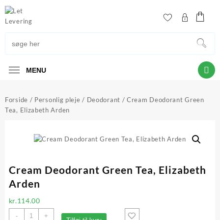
Skip
to
content
MENU
Forside
/
Personlig pleje
/
Deodorant
/ Cream Deodorant Green
Tea, Elizabeth Arden
Cream Deodorant Green Tea, Elizabeth
Arden
kr.
114.00
Cream
-
+