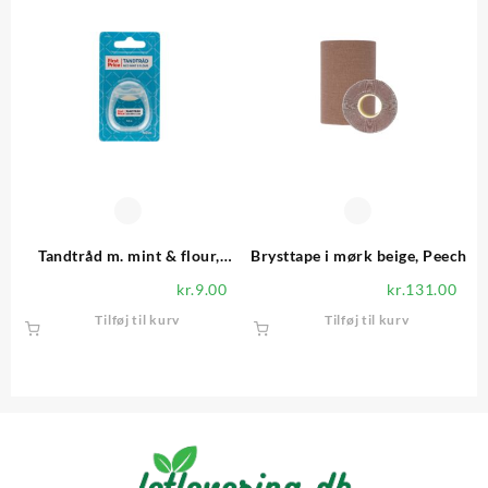
Tandtråd m. mint & flour,
Brysttape i mørk beige, Peech
First Price
kr.
9.00
kr.
131.00
Tilføj til kurv
Tilføj til kurv