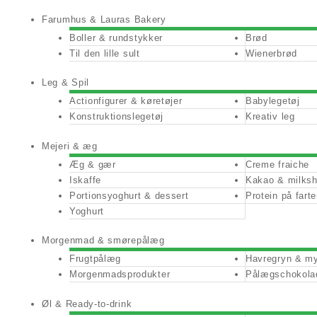
Farumhus & Lauras Bakery
Boller & rundstykker
Brød
Til den lille sult
Wienerbrød
Leg & Spil
Actionfigurer & køretøjer
Babylegetøj
Konstruktionslegetøj
Kreativ leg
Mejeri & æg
Æg & gær
Creme fraiche
Iskaffe
Kakao & milks
Portionsyoghurt & dessert
Protein på fart
Yoghurt
Morgenmad & smørepålæg
Frugtpålæg
Havregryn & my
Morgenmadsprodukter
Pålægschokola
Øl & Ready-to-drink