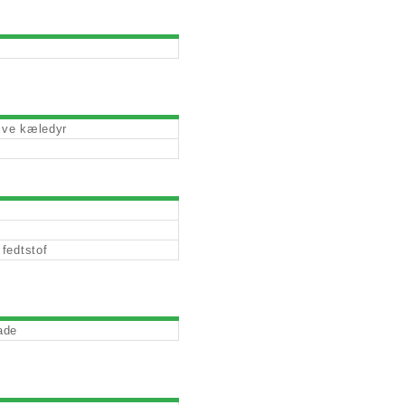
tive kæledyr
fedtstof
ade