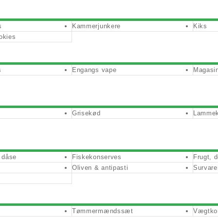
s
Kammerjunkere
Kiks
okies
s
Engangs vape
Magasin
Grisekød
Lamme
å dåse
Fiskekonserves
Frugt, 
Oliven & antipasti
Survare
Tømmermændssæt
Vægtkon