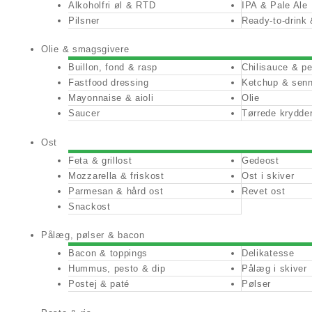
Alkoholfri øl & RTD
IPA & Pale Ale
Pilsner
Ready-to-drink 
Olie & smagsgivere
Buillon, fond & rasp
Chilisauce & p
Fastfood dressing
Ketchup & sen
Mayonnaise & aioli
Olie
Saucer
Tørrede krydder
Ost
Feta & grillost
Gedeost
Mozzarella & friskost
Ost i skiver
Parmesan & hård ost
Revet ost
Snackost
Pålæg, pølser & bacon
Bacon & toppings
Delikatesse
Hummus, pesto & dip
Pålæg i skiver
Postej & paté
Pølser