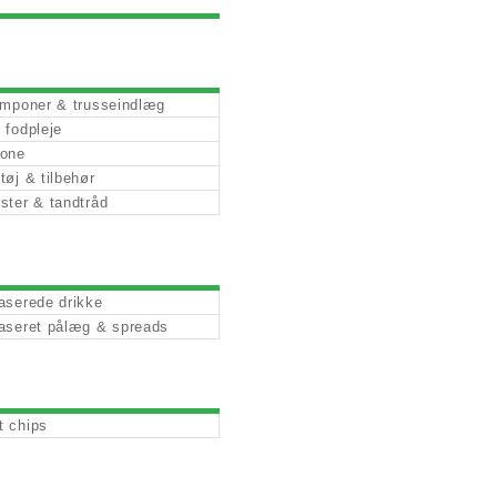
amponer & trusseindlæg
 fodpleje
zone
tøj & tilbehør
ster & tandtråd
aserede drikke
aseret pålæg & spreads
 chips