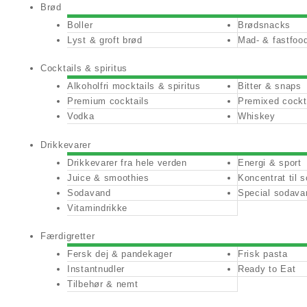
Brød
Boller
Brødsnacks
Lyst & groft brød
Mad- & fastfoo
Cocktails & spiritus
Alkoholfri mocktails & spiritus
Bitter & snaps
Premium cocktails
Premixed cockt
Vodka
Whiskey
Drikkevarer
Drikkevarer fra hele verden
Energi & sport
Juice & smoothies
Koncentrat til
Sodavand
Special sodava
Vitamindrikke
Færdigretter
Fersk dej & pandekager
Frisk pasta
Instantnudler
Ready to Eat
Tilbehør & nemt