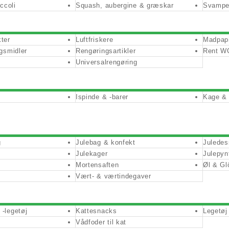
ccoli
Squash, aubergine & græskar
Svamp
ter
Luftfriskere
Madpapi
gsmidler
Rengøringsartikler
Rent W
Universalrengøring
Ispinde & -barer
Kage & 
g
Julebag & konfekt
Juledes
Julekager
Julepyn
Mortensaften
Øl & Gl
Vært- & værtindegaver
-legetøj
Kattesnacks
Legetøj 
Vådfoder til kat