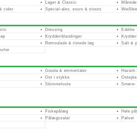
Lager & Classic
Måneden
& cider
Special-ales, sours & stouts
Weißbie
esto
Dressing
Eddike
nep
Krydderiblandinger
Krydder
Remoulade & ristede løg
Salt & 
urter
Gouda & emmentaler
Havarti
Ost i stykke
Ostepla
Skimmeloste
Smøre- 
Fiskepålæg
Hele på
Pålægssalat
Pølser