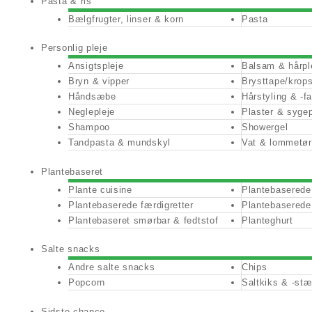
Pasta & ris
Bælgfrugter, linser & korn
Pasta
Personlig pleje
Ansigtspleje
Balsam & hårpl
Bryn & vipper
Brysttape/krop
Håndsæbe
Hårstyling & -f
Neglepleje
Plaster & sygep
Shampoo
Showergel
Tandpasta & mundskyl
Vat & lommetø
Plantebaseret
Plante cuisine
Plantebaserede
Plantebaserede færdigretter
Plantebaserede
Plantebaseret smørbar & fedtstof
Planteghurt
Salte snacks
Andre salte snacks
Chips
Popcorn
Saltkiks & -st
Sidste chance