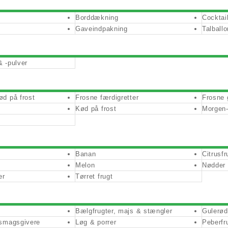
Borddækning
Cocktai
Gaveindpakning
Talballo
& -pulver
ød på frost
Frosne færdigretter
Frosne 
Kød på frost
Morgen-
Banan
Citrusfr
Melon
Nødder
er
Tørret frugt
Bælgfrugter, majs & stængler
Gulerød
 smagsgivere
Løg & porrer
Peberfru