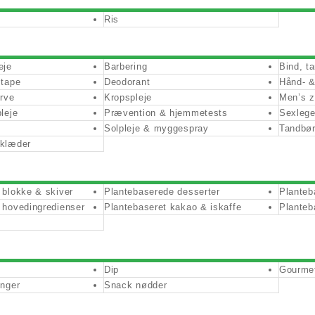
Ris
eje
Barbering
Bind, t
stape
Deodorant
Hånd- &
arve
Kropspleje
Men’s 
leje
Prævention & hjemmetests
Sexlege
Solpleje & myggespray
Tandbør
rklæder
 blokke & skiver
Plantebaserede desserter
Planteb
 hovedingredienser
Plantebaseret kakao & iskaffe
Planteb
Dip
Gourmet
ænger
Snack nødder