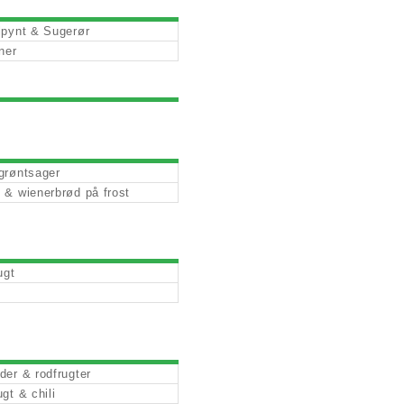
lpynt & Sugerør
ner
grøntsager
 & wienerbrød på frost
ugt
der & rodfrugter
gt & chili