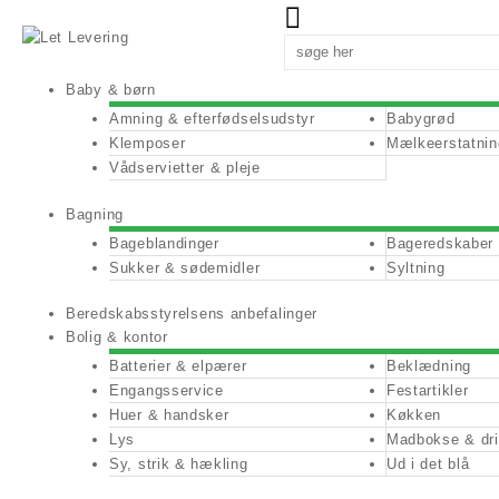
Skip
to
content
Baby & børn
Amning & efterfødselsudstyr
Babygrød
Klemposer
Mælkeerstatnin
Vådservietter & pleje
Bagning
Bageblandinger
Bageredskaber
Sukker & sødemidler
Syltning
Beredskabsstyrelsens anbefalinger
Bolig & kontor
Batterier & elpærer
Beklædning
Engangsservice
Festartikler
Huer & handsker
Køkken
Lys
Madbokse & dr
Sy, strik & hækling
Ud i det blå