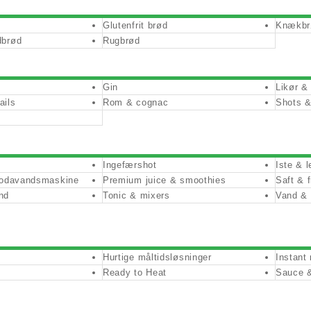
Glutenfrit brød
Knækbr
dbrød
Rugbrød
Gin
Likør & 
ails
Rom & cognac
Shots &
Ingefærshot
Iste & 
 sodavandsmaskine
Premium juice & smoothies
Saft & f
nd
Tonic & mixers
Vand &
Hurtige måltidsløsninger
Instant 
Ready to Heat
Sauce &