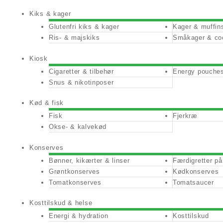
Kiks & kager
Glutenfri kiks & kager
Kager & muffin
Ris- & majskiks
Småkager & co
Kiosk
Cigaretter & tilbehør
Energy pouche
Snus & nikotinposer
Kød & fisk
Fisk
Fjerkræ
Okse- & kalvekød
Konserves
Bønner, kikærter & linser
Færdigretter p
Grøntkonserves
Kødkonserves
Tomatkonserves
Tomatsaucer
Kosttilskud & helse
Energi & hydration
Kosttilskud