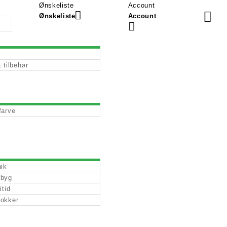
Ønskeliste
Account
Ønskeliste
Account
 tilbehør
farve
nik
 byg
itid
okker