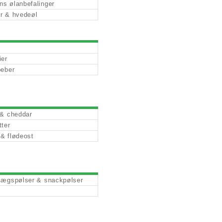
s ølanbefalinger
r & hvedeøl
ier
peber
 & cheddar
tter
& flødeost
lægspølser & snackpølser