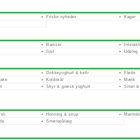
Friske nyheder
Kager
Bamser
Interak
Spil
Udeleg
Drikkeyoghurt & kefir
Fløde
hake
Koldskål
Mælk
en
Skyr & græsk yoghurt
Smør & 
sli
Honning & sirup
Marmel
de
Smørepålæg