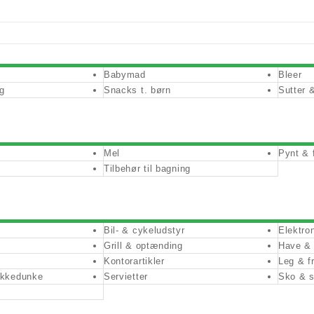
Babymad
Bleer
g
Snacks t. børn
Sutter &
Mel
Pynt & 
Tilbehør til bagning
Bil- & cykeludstyr
Elektro
Grill & optænding
Have &
Kontorartikler
Leg & fr
ikkedunke
Servietter
Sko & s