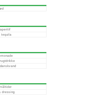
ød
aperitif
 tequila
lemonade
rugtdrikke
 danskvand
måltider
 dressing