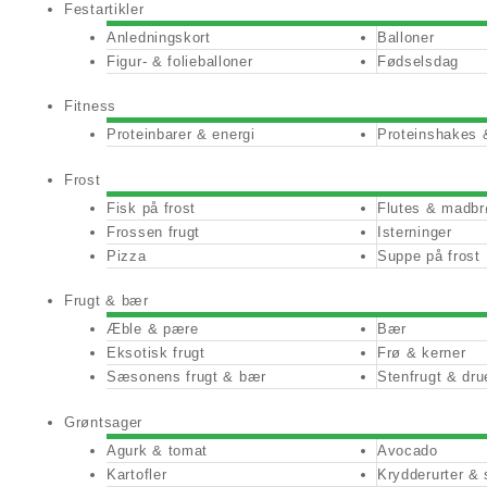
Festartikler
Anledningskort
Balloner
Figur- & folieballoner
Fødselsdag
Fitness
Proteinbarer & energi
Proteinshakes 
Frost
Fisk på frost
Flutes & madbr
Frossen frugt
Isterninger
Pizza
Suppe på frost
Frugt & bær
Æble & pære
Bær
Eksotisk frugt
Frø & kerner
Sæsonens frugt & bær
Stenfrugt & dru
Grøntsager
Agurk & tomat
Avocado
Kartofler
Krydderurter &