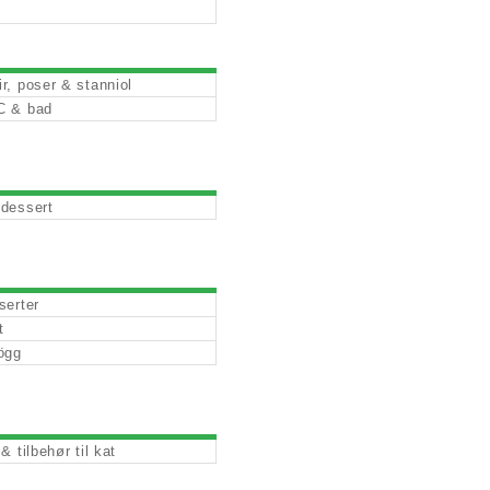
e
r, poser & stanniol
C & bad
dessert
serter
t
ögg
& tilbehør til kat