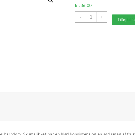
kr.
36.00
Mini
-
+
Tilføj til 
Flipper,
Cloetta
antal
es barndom. Skumslikket har en blød konsistens og en sød smag af frugt,