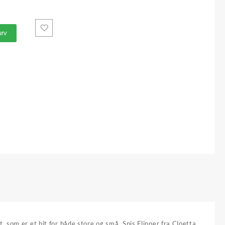
kurv
 som er et hit for både store og små. Spis Flipper fra Cloetta,