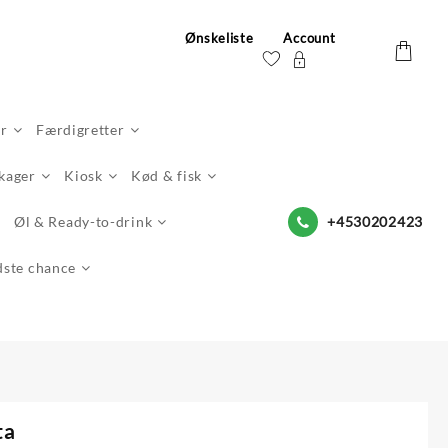
Ønskeliste
Account
er
Færdigretter
 kager
Kiosk
Kød & fisk
Øl & Ready-to-drink
+4530202423
dste chance
ta