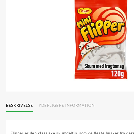
BESKRIVELSE
YDERLIGERE INFORMATION
Flipper er den klassiske skumdelfin, som de fleste husker fra der