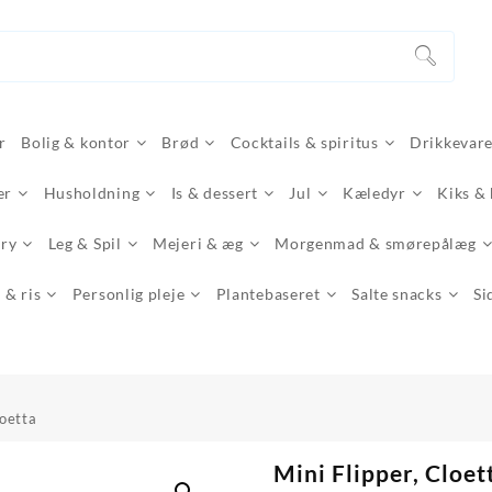
r
Bolig & kontor
Brød
Cocktails & spiritus
Drikkevar
er
Husholdning
Is & dessert
Jul
Kæledyr
Kiks &
ery
Leg & Spil
Mejeri & æg
Morgenmad & smørepålæg
 & ris
Personlig pleje
Plantebaseret
Salte snacks
Si
loetta
Mini Flipper, Cloet