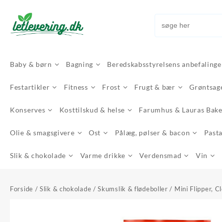
Skip
to
content
Baby & børn
Bagning
Beredskabsstyrelsens anbefalinge
Festartikler
Fitness
Frost
Frugt & bær
Grøntsag
Konserves
Kosttilskud & helse
Farumhus & Lauras Bak
Olie & smagsgivere
Ost
Pålæg, pølser & bacon
Pasta
Slik & chokolade
Varme drikke
Verdensmad
Vin
Forside
/
Slik & chokolade
/
Skumslik & flødeboller
/ Mini Flipper, C