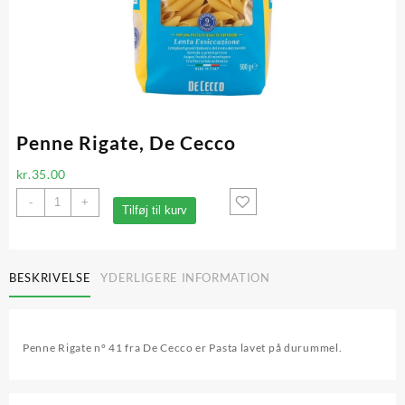
Penne Rigate, De Cecco
kr.
35.00
Penne
-
+
Tilføj til kurv
Rigate,
De
Cecco
antal
BESKRIVELSE
YDERLIGERE INFORMATION
Penne Rigate n° 41 fra De Cecco er Pasta lavet på durummel.