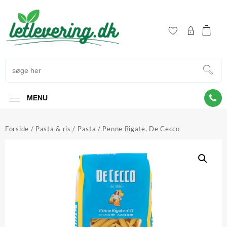
Skip
to
content
MENU
Forside
/
Pasta & ris
/
Pasta
/ Penne Rigate, De Cecco