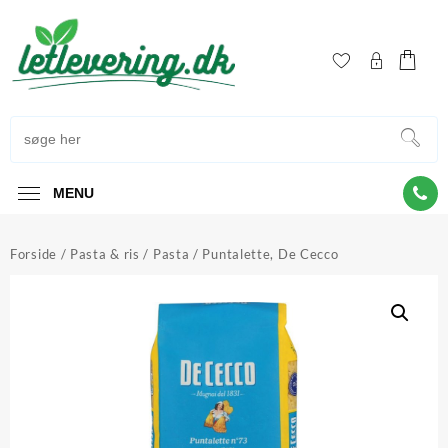
Skip
to
content
MENU
Forside
/
Pasta & ris
/
Pasta
/ Puntalette, De Cecco