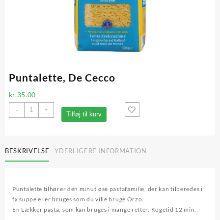
Puntalette, De Cecco
kr.
35.00
Puntalette,
-
+
Tilføj til kurv
De
Cecco
antal
BESKRIVELSE
YDERLIGERE INFORMATION
Puntalette tilhører den minutiøse pastafamilie, der kan tilberedes i
fx suppe eller bruges som du ville bruge Orzo.
En Lækker pasta, som kan bruges i mange retter. Kogetid 12 min.