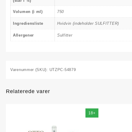
(står i %)
Volumen (i ml)
750
Ingrediensliste
Hvidvin (indeholder SULFITTER)
Allergener
Sulfitter
Varenummer (SKU):
UTZPC-54879
Relaterede varer
18+