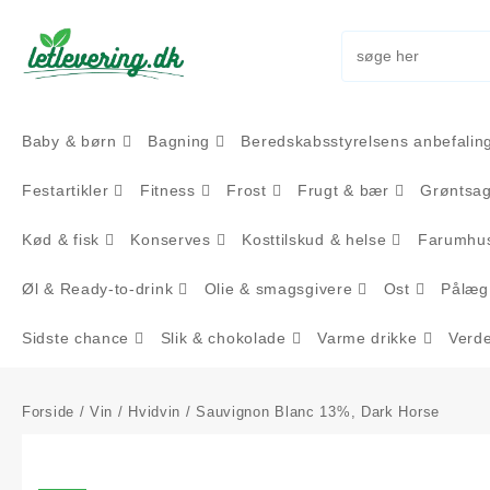
Skip
to
content
Baby & børn
Bagning
Beredskabsstyrelsens anbefalin
Festartikler
Fitness
Frost
Frugt & bær
Grøntsa
Kød & fisk
Konserves
Kosttilskud & helse
Farumhus
Øl & Ready-to-drink
Olie & smagsgivere
Ost
Pålæg
Sidste chance
Slik & chokolade
Varme drikke
Verd
Forside
/
Vin
/
Hvidvin
/ Sauvignon Blanc 13%, Dark Horse