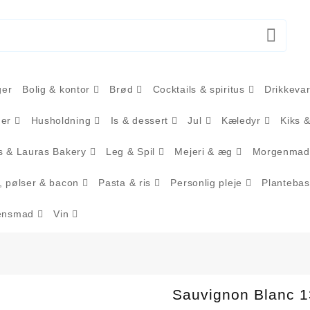
ger
Bolig & kontor
Brød
Cocktails & spiritus
Drikkeva
ger
Husholdning
Is & dessert
Jul
Kæledyr
Kiks 
 & Lauras Bakery
Leg & Spil
Mejeri & æg
Morgenmad
, pølser & bacon
Pasta & ris
Personlig pleje
Plantebas
ensmad
Vin
Sauvignon Blanc 