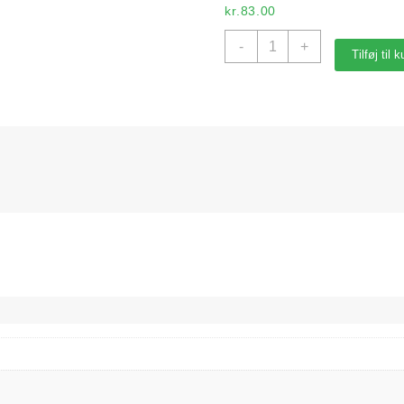
kr.
83.00
Sauvignon
-
+
Tilføj til 
Blanc
13%,
Dark
Horse
antal