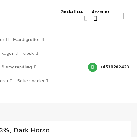
Ønskeliste
Account
rer
Færdigretter
& kager
Kiosk
 & smørepålæg
+4530202423
eret
Salte snacks
13%, Dark Horse