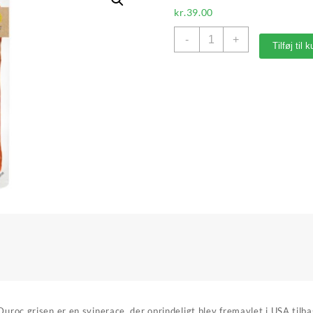
kr.
39.00
Serranoskinke
-
+
Tilføj til 
Gran
Reserva,
Deli
Drengene
antal
oc grisen er en svinerace, der oprindeligt blev fremavlet i USA tilbag