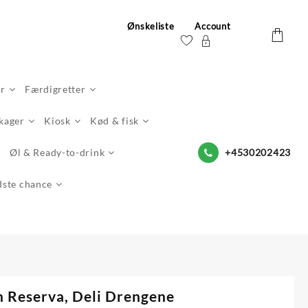
Ønskeliste
Account
er
Færdigretter
 kager
Kiosk
Kød & fisk
Øl & Ready-to-drink
+4530202423
dste chance
n Reserva, Deli Drengene