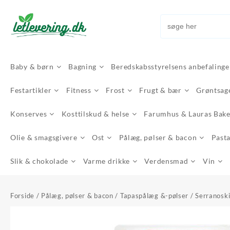
Skip
to
content
Baby & børn
Bagning
Beredskabsstyrelsens anbefalinge
Festartikler
Fitness
Frost
Frugt & bær
Grøntsag
Konserves
Kosttilskud & helse
Farumhus & Lauras Bak
Olie & smagsgivere
Ost
Pålæg, pølser & bacon
Pasta
Slik & chokolade
Varme drikke
Verdensmad
Vin
Forside
/
Pålæg, pølser & bacon
/
Tapaspålæg &-pølser
/ Serranosk