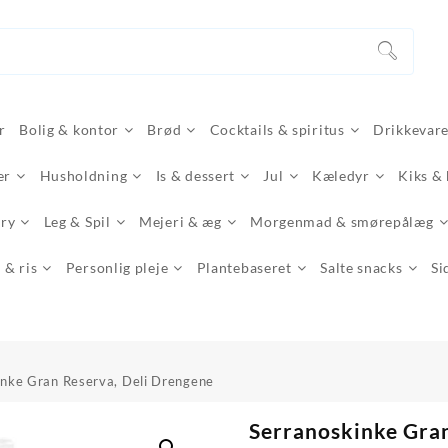
r
Bolig & kontor
Brød
Cocktails & spiritus
Drikkevar
er
Husholdning
Is & dessert
Jul
Kæledyr
Kiks &
ery
Leg & Spil
Mejeri & æg
Morgenmad & smørepålæg
 & ris
Personlig pleje
Plantebaseret
Salte snacks
Si
inke Gran Reserva, Deli Drengene
Serranoskinke Gra