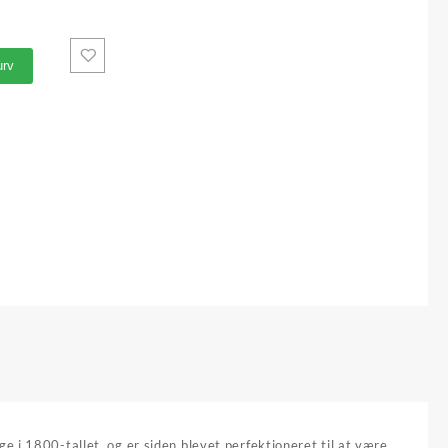
kurv
e i 1800-tallet, og er siden blevet perfektioneret til at være