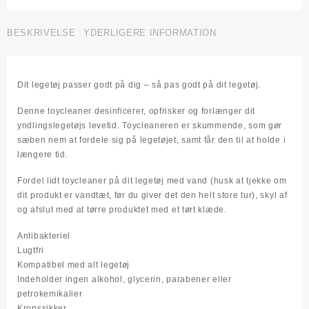
Cleaner,
System
Jo
BESKRIVELSE
YDERLIGERE INFORMATION
antal
Dit legetøj passer godt på dig – så pas godt på dit legetøj.
Denne toycleaner desinficerer, opfrisker og forlænger dit
yndlingslegetøjs levetid. Toycleaneren er skummende, som gør
sæben nem at fordele sig på legetøjet, samt får den til at holde i
længere tid.
Fordel lidt toycleaner på dit legetøj med vand (husk at tjekke om
dit produkt er vandtæt, før du giver det den helt store tur), skyl af
og afslut med at tørre produktet med et tørt klæde.
Antibakteriel
Lugtfri
Kompatibel med alt legetøj
Indeholder ingen alkohol, glycerin, parabener eller
petrokemikalier
Kropssikker