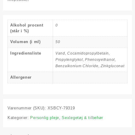
Alkohol procent
0
(står i %)
Volumen (i ml)
50
Ingrediensliste
Vand, Cocamidopropylbetain,
Propylenglykol, Phenoxyethanol,
Benzalkonium Chloride, Zinkgluconat
Allergener
‎ ‎ ‎ ‎
Varenummer (SKU):
XSBCY-79319
Kategorier:
Personlig pleje
,
Sexlegetøj & tilbehør