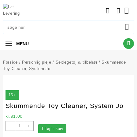
Skip
to
content
MENU
Forside
/
Personlig pleje
/
Sexlegetøj & tilbehør
/ Skummende
Toy Cleaner, System Jo
16+
Skummende Toy Cleaner, System Jo
kr.
91.00
Skummende
-
+
Tilføj til kurv
Toy