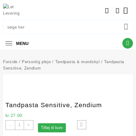
Skip
to
content
MENU
Forside
/
Personlig pleje
/
Tandpasta & mundskyl
/ Tandpasta
Sensitive, Zendium
Tandpasta Sensitive, Zendium
kr.
27.00
Tandpasta
-
+
Tilføj til kurv
Sensitive,