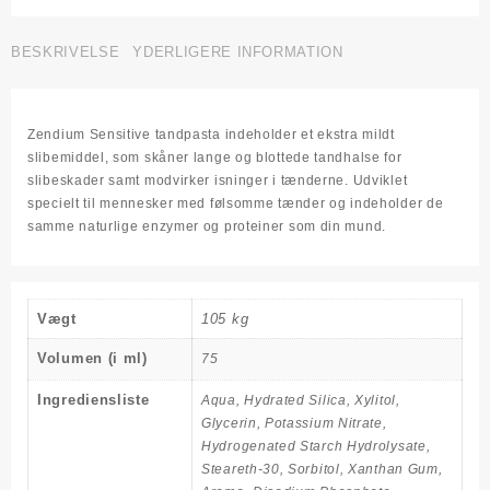
Zendium
antal
BESKRIVELSE
YDERLIGERE INFORMATION
Zendium Sensitive tandpasta indeholder et ekstra mildt
slibemiddel, som skåner lange og blottede tandhalse for
slibeskader samt modvirker isninger i tænderne. Udviklet
specielt til mennesker med følsomme tænder og indeholder de
samme naturlige enzymer og proteiner som din mund.
Vægt
105 kg
Volumen (i ml)
75
Ingrediensliste
Aqua, Hydrated Silica, Xylitol,
Glycerin, Potassium Nitrate,
Hydrogenated Starch Hydrolysate,
Steareth-30, Sorbitol, Xanthan Gum,