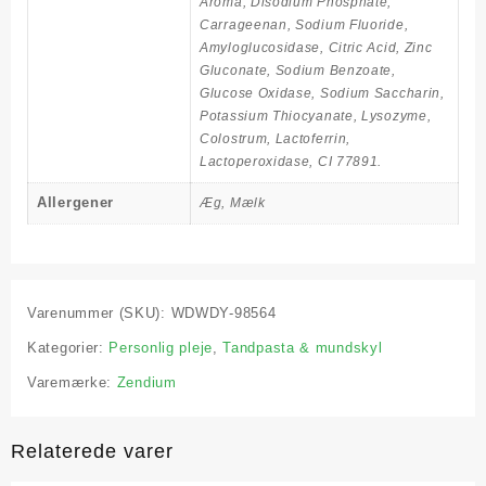
Aroma, Disodium Phosphate,
Carrageenan, Sodium Fluoride,
Amyloglucosidase, Citric Acid, Zinc
Gluconate, Sodium Benzoate,
Glucose Oxidase, Sodium Saccharin,
Potassium Thiocyanate, Lysozyme,
Colostrum, Lactoferrin,
Lactoperoxidase, CI 77891.
Allergener
Æg, Mælk
Varenummer (SKU):
WDWDY-98564
Kategorier:
Personlig pleje
,
Tandpasta & mundskyl
Varemærke:
Zendium
Relaterede varer