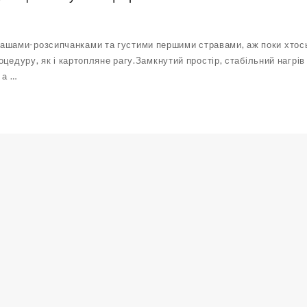
ашами-розсипчанками та густими першими стравами, аж поки хтось 
процедуру, як і картопляне рагу.Замкнутий простір, стабільний наг
 а …