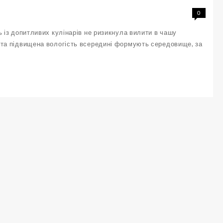
0
із допитливих кулінарів не ризикнула вилити в чашу
рів та підвищена вологість всередині формують середовище, за