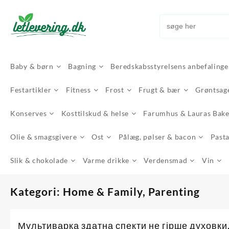
Skip
to
content
Baby & børn
Bagning
Beredskabsstyrelsens anbefalinge
Festartikler
Fitness
Frost
Frugt & bær
Grøntsag
Konserves
Kosttilskud & helse
Farumhus & Lauras Bak
Olie & smagsgivere
Ost
Pålæg, pølser & bacon
Pasta
Slik & chokolade
Varme drikke
Verdensmad
Vin
Kategori:
Home & Family, Parenting
Мультиварка здатна спекти не гірше духовки