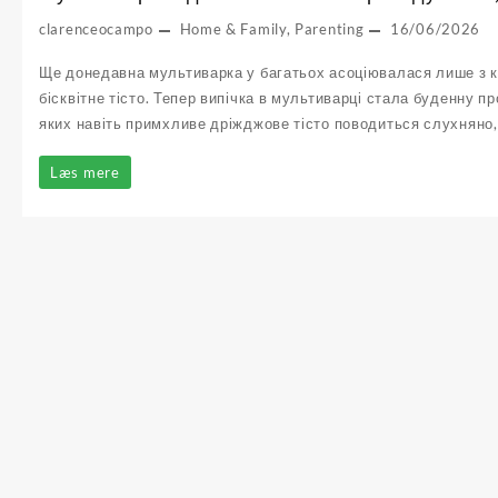
clarenceocampo
Home & Family, Parenting
16/06/2026
Ще донедавна мультиварка у багатьох асоціювалася лише з к
бісквітне тісто. Тепер випічка в мультиварці стала буденну 
яких навіть примхливе дріжджове тісто поводиться слухняно,
Мультиварка
Læs mere
здатна
спекти
не
гірше
духовки,
якщо
опанувати
ці
прийоми