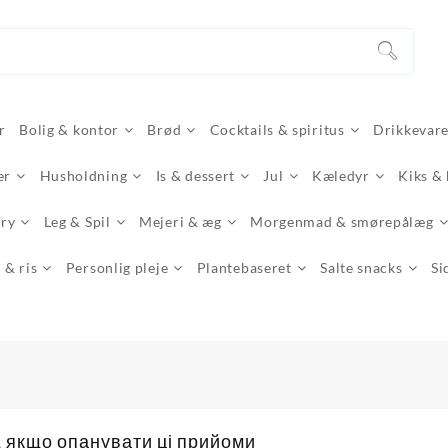
r
Bolig & kontor
Brød
Cocktails & spiritus
Drikkevar
er
Husholdning
Is & dessert
Jul
Kæledyr
Kiks &
ery
Leg & Spil
Mejeri & æg
Morgenmad & smørepålæg
 & ris
Personlig pleje
Plantebaseret
Salte snacks
Si
, якщо опанувати ці прийоми