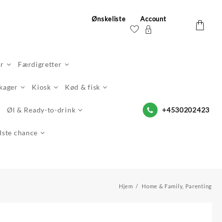
Ønskeliste
Account
er
Færdigretter
 kager
Kiosk
Kød & fisk
Øl & Ready-to-drink
+4530202423
dste chance
Hjem
Home & Family, Parenting